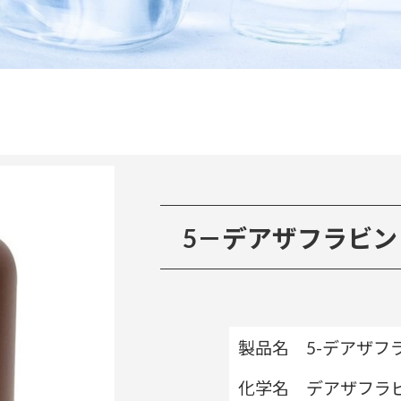
5－デアザフラビン（
製品名
5-デアザフ
化学名
デアザフラビン(