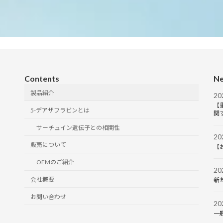
Contents
Ne
製品紹介
2
【
5-デアザフラビンとは
関
サーチュイン遺伝子との相関性
2
販売について
【
OEMのご紹介
2
会社概要
新
お問い合わせ
2
一