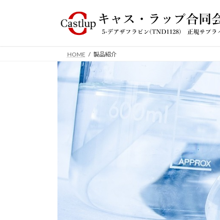
コ
ナ
ン
ビ
テ
ゲ
ン
ー
ツ
シ
HOME
製品紹介
へ
ョ
ス
ン
キ
に
ッ
移
プ
動