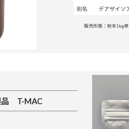
別名
デアザイソ
販売形態：粉末1kg
品 T-MAC