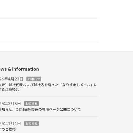
ws & Information
026年4月23日
お知らせ
重要】弊社代表および弊社名を騙った「なりすましメール」に
する注意喚起
026年3月5日
お知らせ
お知らせ】OEM受託製造の専用ページ公開について
026年1月1日
お知らせ
年のご挨拶