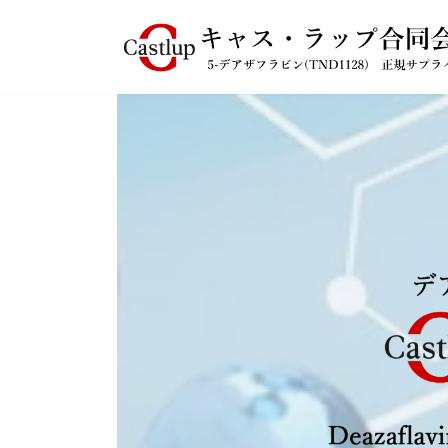
コ
ナ
ン
ビ
テ
ゲ
ン
ー
ツ
シ
へ
ョ
ス
ン
キ
に
ッ
移
プ
動