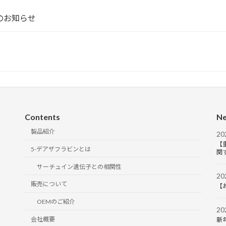
のお知らせ
Contents
Ne
製品紹介
2
【
5-デアザフラビンとは
関
サーチュイン遺伝子との相関性
2
販売について
【
OEMのご紹介
2
会社概要
新